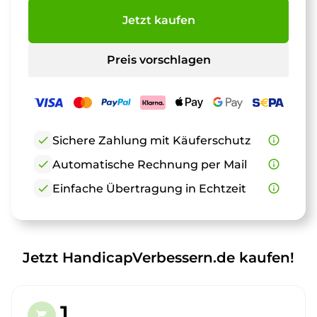
Jetzt kaufen
Preis vorschlagen
check
Sichere Zahlung mit Käuferschutz
info_outline
check
Automatische Rechnung per Mail
info_outline
check
Einfache Übertragung in Echtzeit
info_outline
Jetzt HandicapVerbessern.de kaufen!
1.
shopping_cart