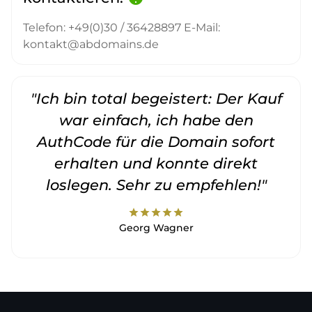
Telefon: +49(0)30 / 36428897 E-Mail:
kontakt@abdomains.de
"Ich bin total begeistert: Der Kauf
war einfach, ich habe den
AuthCode für die Domain sofort
erhalten und konnte direkt
loslegen. Sehr zu empfehlen!"
star
star
star
star
star
Georg Wagner